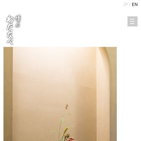
JP /
EN